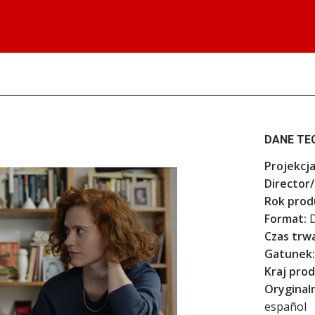
DANE TE
Projekcja
Director/
Rok produ
Format:
D
Czas trwa
Gatunek:
Kraj prod
Oryginal
español