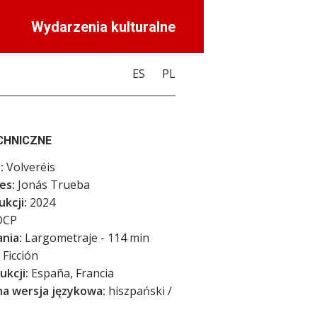
Wydarzenia kulturalne
ES
PL
CHNICZNE
:
Volveréis
es:
Jonás Trueba
kcji:
2024
CP
nia:
Largometraje - 114 min
Ficción
ukcji:
España, Francia
na wersja językowa:
hiszpański /