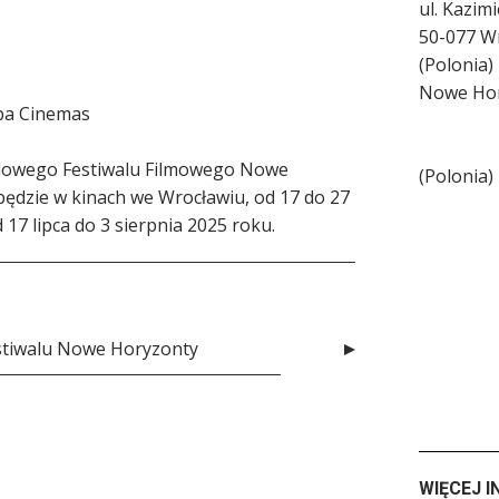
ul. Kazim
50-077
Wr
(
Polonia
)
Nowe Ho
opa Cinemas
dowego Festiwalu Filmowego Nowe
(
Polonia
)
ędzie w kinach we Wrocławiu, od 17 do 27
d 17 lipca do 3 sierpnia 2025 roku.
estiwalu Nowe Horyzonty
WIĘCEJ I