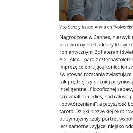
Vito Sanz y Itsaso Arana en "Volveré
Nagrodzone w Cannes, niezwykle 
przewrotny hołd oddany klasyc
romantycznym. Bohaterami świet
Ale i Alex – para z czternastole
imprezę celebrującą koniec ich zw
świętować rozstania zwiastujące 
tak prędzej czy później przynios
inteligentnej, filozoficznej zabaw
screwball comedies, nad całością
„powtórzeniami”, a przyszłość 
tarota. Dzięki niezwykłej ekranow
otrzymujemy czuły portret współc
lecz samotnej, żyjącej niejako odd