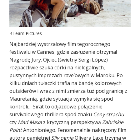
BTeam Pictures
Najbardziej wystrzałowy film tegorocznego
festiwalu w Cannes, gdzie zasłużenie otrzymał
Nagrodę Jury. Ojciec (świetny Sergi López)
rozpaczliwie szuka córki na nielegalnych,
pustynnych imprezach rave’owych w Maroku. Po
kilku dniach tułaczki trafia na bandę kolorowych
outsiderów i wraz z nimi zmierza tuż pod granicę z
Mauretanią, gdzie sytuacja wymyka się spod
kontroli… Sirât to odjazdowe połączenie
survivalowego thrillera spod znaku
Ceny strachu
czy
Mad Maxa
z krytyczną perspektywą
Zabriskie
Point
Antonioniego. Fenomenalnie nakręcony film
autora pamiętnej
Siły ognia
Olivera Laxe trzyma w