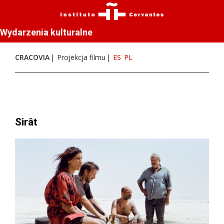
Wydarzenia kulturalne
CRACOVIA
Projekcja filmu
ES
PL
Sirât