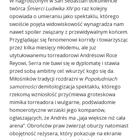
W nagrodzonym w San Sebastián dokumencie
twórca
Śmierci Ludwika XIV
po raz kolejny
opowiada o umieraniu jako spektaklu, którego
swoiście pojęta widowiskowość wynagradza nam
nawet spoiler związany z przewidywalnym końcem.
Przyglądając się fenomenowi korridy i towarzysząc
przez kilka miesięcy młodemu, ale już
utytułowanemu torreadorowi Andrésowi Roce
Reyowi, Serra nie bawi się w dyplomatę i stawia
przed sobą ambitny cel: wkurzyć kogo się da.
Miłośników tradycji rozdrażni w
Popołudniach
samotności
demitologizacja spektaklu, którego
rzekomą wzniosłość przyćmiewa groteskowa
mimika torreadora i wulgarne, podświadomie
homoerotyczne wrzaski jego kompanów,
ogłaszających, że Andrés ma „jaja większe niż cała
arena”. Obrońców praw zwierząt oburzy natomiast
obojętność reżysera, który pokazuje na ekranie