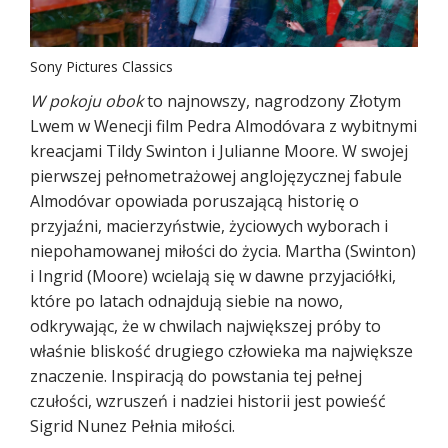
Sony Pictures Classics
W pokoju obok
to najnowszy, nagrodzony Złotym
Lwem w Wenecji film Pedra Almodóvara z wybitnymi
kreacjami Tildy Swinton i Julianne Moore. W swojej
pierwszej pełnometrażowej anglojęzycznej fabule
Almodóvar opowiada poruszającą historię o
przyjaźni, macierzyństwie, życiowych wyborach i
niepohamowanej miłości do życia. Martha (Swinton)
i Ingrid (Moore) wcielają się w dawne przyjaciółki,
które po latach odnajdują siebie na nowo,
odkrywając, że w chwilach największej próby to
właśnie bliskość drugiego człowieka ma największe
znaczenie. Inspiracją do powstania tej pełnej
czułości, wzruszeń i nadziei historii jest powieść
Sigrid Nunez Pełnia miłości.