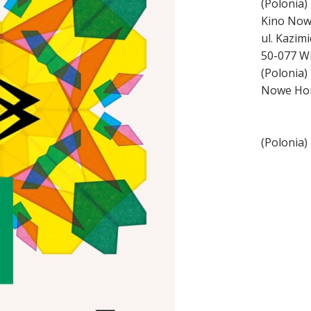
(
Polonia
)
Kino Now
ul. Kazim
50-077
Wr
(
Polonia
)
Nowe Ho
(
Polonia
)