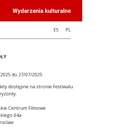
Wydarzenia kulturalne
ES
PL
ÓŁY
/2025 do 27/07/2025
lety dostępne na stronie Festiwalu
yzonty.
skie Centrum Filmowe
dskiego 64a
roclaw