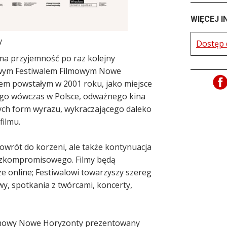
WIĘCEJ I
y
Dostęp 
ma przyjemność po raz kolejny
wym Festiwalem Filmowym Nowe
em powstałym w 2001 roku, jako miejsce
ego wówczas w Polsce, odważnego kina
ych form wyrazu, wykraczającego daleko
filmu.
 powrót do korzeni, ale także kontynuacja
ezkompromisowego. Filmy będą
e online; Festiwalowi towarzyszy szereg
y, spotkania z twórcami, koncerty,
ilmowy Nowe Horyzonty prezentowany