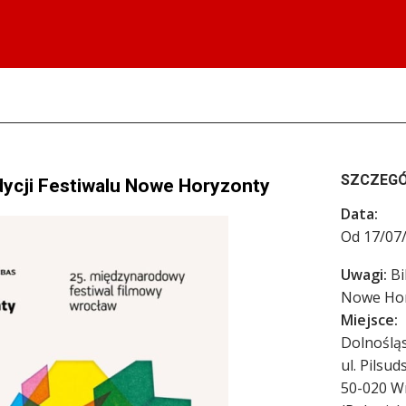
SZCZEG
edycji Festiwalu Nowe Horyzonty
Data:
Od 17/07
Uwagi:
Bi
Nowe Hor
Miejsce:
Dolnoślą
ul. Pilsu
50-020
W