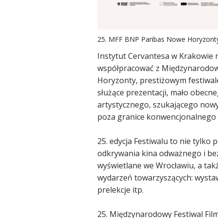
25. MFF BNP Paribas Nowe Horyzont
Instytut Cervantesa w Krakowie 
współpracować z Międzynarodo
Horyzonty, prestiżowym festiwal
służące prezentacji, mało obecn
artystycznego, szukającego now
poza granice konwencjonalnego 
25. edycja Festiwalu to nie tylko
odkrywania kina odważnego i b
wyświetlane we Wrocławiu, a takż
wydarzeń towarzyszących: wystaw
prelekcje itp.
25. Międzynarodowy Festiwal F