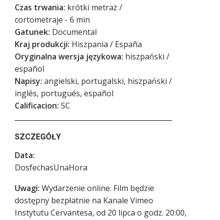
Czas trwania:
krótki metraż /
cortometraje - 6 min
Gatunek:
Documental
Kraj produkcji:
Hiszpania / España
Oryginalna wersja językowa:
hiszpański /
español
Napisy:
angielski, portugalski, hiszpański /
inglés, portugués, español
Calificacion:
SC
SZCZEGÓŁY
Data:
DosfechasUnaHora
Uwagi:
Wydarzenie online. Film będzie
dostępny bezpłatnie na Kanale Vimeo
Instytutu Cervantesa, od 20 lipca o godz. 20:00,