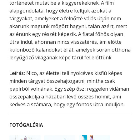
történetet mutat be a kisgyerekeknek. A film
alapgondolata, hogy életre keltjük azokat a
tárgyakat, amelyeket a felnőtté válás útján nem
akarunk magunk mögött hagyni, talán azért, mert
az énünk egy részét képezik. A fiatal főhős olyan
útra indul, ahonnan nincs visszatérés, ám előtte
különböző kalandokat él át, amelyek során otthona
lenyűgöző világának képe tárul fel előttünk.
Leírás:
Nico, az élettel teli nyolcéves kisfiú képes
minden tárgyat összehajtogatni, mintha csak
papírból volnának. Egy szép őszi reggelen vidáman
összepakolja a házában lévő összes holmit, ami
kedves a számára, hogy egy fontos útra induljon.
FOTÓGALÉRIA