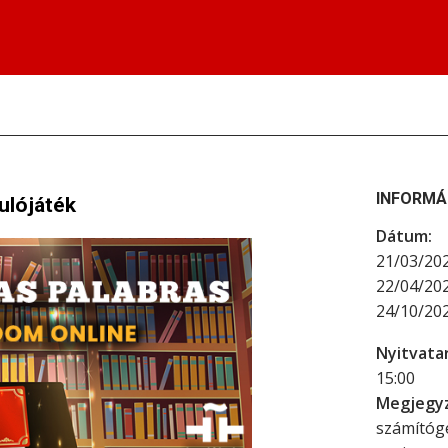
INFORMÁ
ulójáték
Dátum:
21/03/202
22/04/202
24/10/202
Nyitvatar
15:00
Megjegyz
számítógé