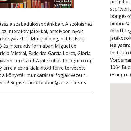
perig tar
szoftverl
böngészőb
bibbud@c
átssz a szabadulószobánkban. A szökéshez
feletti, 
az interaktív játékkal, amelyben nyolc
játékoso
 a könyvtárból. Mutasd meg, mit tudsz a
Helyszín:
ó és interaktív formában Miguel de
Instituto
ela Mistral, Federico García Lorca, Gloria
Vörösmar
vein keresztül. A játékot az Incógnito cég
1064
Bud
 erre a célra kialakított térre tervezett
(
Hungría
)
t a könyvtár munkatársai fogják vezetni.
ere! Regisztráció: bibbud@cervantes.es