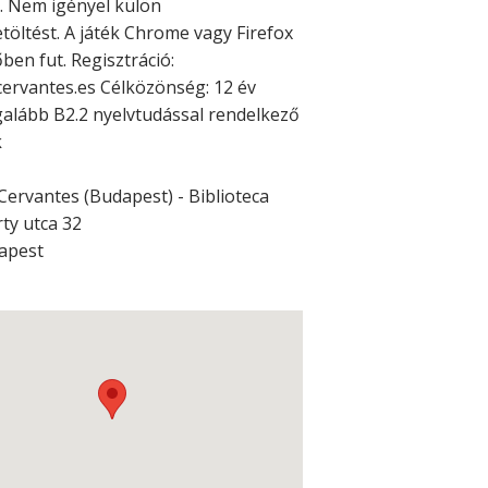
t. Nem igényel külön
etöltést. A játék Chrome vagy Firefox
en fut. Regisztráció:
ervantes.es Célközönség: 12 év
legalább B2.2 nyelvtudással rendelkező
k
 Cervantes (Budapest) - Biblioteca
ty utca 32
apest