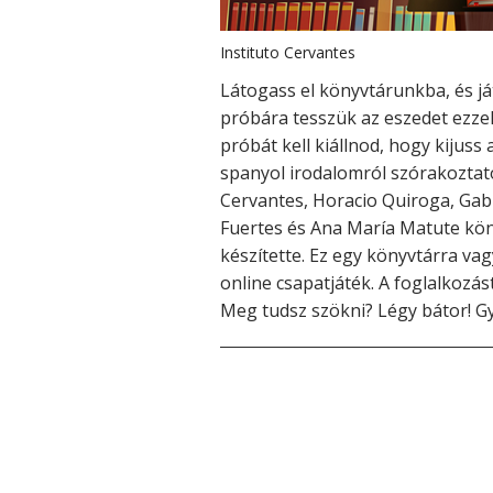
Instituto Cervantes
Látogass el könyvtárunkba, és j
próbára tesszük az eszedet ezzel 
próbát kell kiállnod, hogy kijuss
spanyol irodalomról szórakoztat
Cervantes, Horacio Quiroga, Gabri
Fuertes és Ana María Matute köny
készítette. Ez egy könyvtárra vagy
online csapatjáték. A foglalkozás
Meg tudsz szökni? Légy bátor! Gy