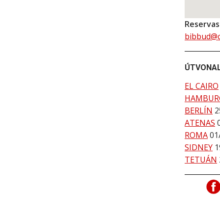
Reservas
bibbud@c
ÚTVONA
EL CAIRO
HAMBUR
BERLÍN
2
ATENAS
ROMA
01
SIDNEY
1
TETUÁN