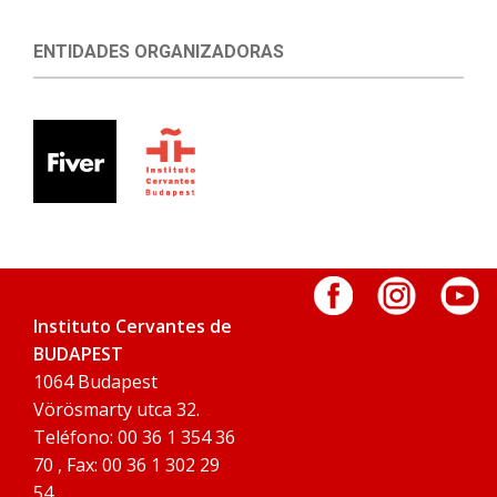
ENTIDADES ORGANIZADORAS
Instituto Cervantes de
BUDAPEST
1064 Budapest
Vörösmarty utca 32.
Teléfono: 00 36 1 354 36
70 , Fax: 00 36 1 302 29
54