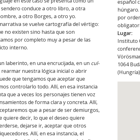
lenguaje en este caso se presenta como un
español c
sendero conduce a otro libro, a otra
húngaro. 
 nombre, a otro Borges, a otro yo.
por orden
rrativa se vuelve cartografía del vértigo:
obligator
que no existen sino hasta que son
Lugar:
tamos por completo muy a pesar de las
Instituto
icto interno.
conferenc
Vörösmar
 laberinto, en una encrucijada, en un
cul-
1064
Bud
earmar nuestra lógica inicial o abrir
(
Hungría
)
puede que tengamos que aceptar que
s controlarlo todo. Allí, en esa instancia
nta que a veces los personajes tienen voz
nsamientos de forma clara y concreta. Allí,
, aceptaremos que a pesar de ser demiurgos,
 quiere decir, lo que el deseo quiere
erderse, dejarse ir, aceptar que otros
ecedores. Allí, en esa instancia, el