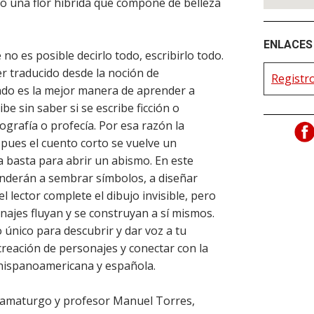
o una flor híbrida que compone de belleza
ENLACES 
 no es posible decirlo todo, escribirlo todo.
er traducido desde la noción de
Registro
ndo es la mejor manera de aprender a
ibe sin saber si se escribe ficción o
ografía o profecía. Por esa razón la
 pues el cuento corto se vuelve un
a basta para abrir un abismo. En este
enderán a sembrar símbolos, a diseñar
l lector complete el dibujo invisible, pero
najes fluyan y se construyan a sí mismos.
 único para descubrir y dar voz a tu
creación de personajes y conectar con la
a hispanoamericana y española.
dramaturgo y profesor Manuel Torres,