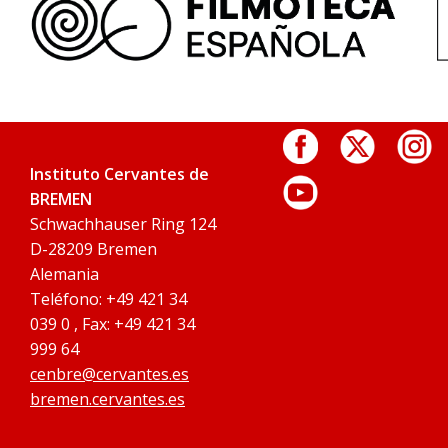
Instituto Cervantes de
BREMEN
Schwachhauser Ring 124
D-28209 Bremen
Alemania
Teléfono: +49 421 34
039 0 , Fax: +49 421 34
999 64
cenbre@cervantes.es
bremen.cervantes.es