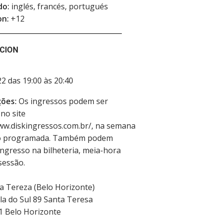
do:
inglés, francés, portugués
on:
+12
CION
2 das 19:00 às 20:40
ões:
Os ingressos podem ser
 no site
ww.diskingressos.com.br/, na semana
o programada. Também podem
 ingresso na bilheteria, meia-hora
sessão.
a Tereza (Belo Horizonte)
la do Sul 89 Santa Teresa
11
Belo Horizonte