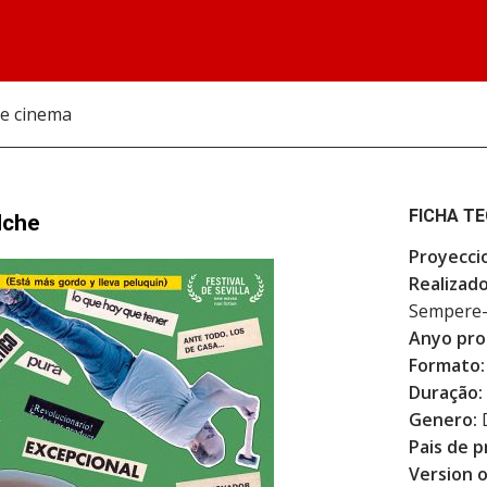
de cinema
FICHA T
lche
Proyecci
Realizado
Sempere
Anyo pro
Formato:
Duração:
Genero:
Pais de p
Version o