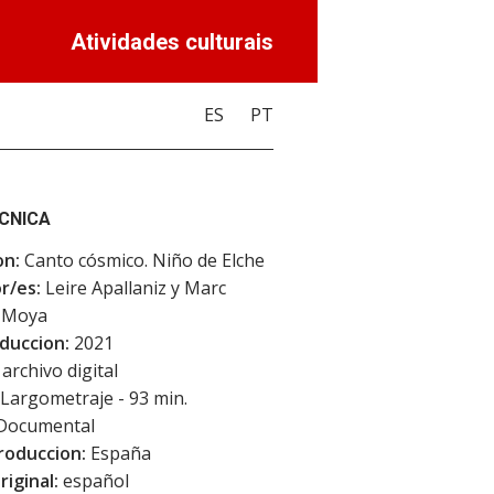
Atividades culturais
ES
PT
ECNICA
on:
Canto cósmico. Niño de Elche
r/es:
Leire Apallaniz y Marc
-Moya
duccion:
2021
archivo digital
Largometraje - 93 min.
Documental
roduccion:
España
riginal:
español