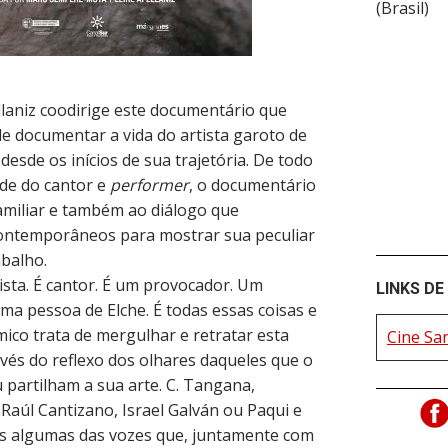
(
Brasil
)
llaniz coodirige este documentário que
e documentar a vida do artista garoto de
desde os inícios de sua trajetória. De todo
ade do cantor e
performer
, o documentário
miliar e também ao diálogo que
contemporâneos para mostrar sua peculiar
rabalho.
ista. É cantor. É um provocador. Um
LINKS DE
 uma pessoa de Elche. É todas essas coisas e
ico trata de mergulhar e retratar esta
Cine Sa
vés do reflexo dos olhares daqueles que o
partilham a sua arte. C. Tangana,
 Raúl Cantizano, Israel Galván ou Paqui e
nas algumas das vozes que, juntamente com