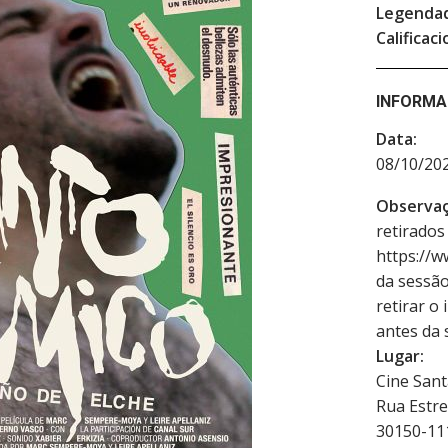
Legenda
Calificaci
INFORMA
Data:
08/10/202
Observaç
retirados
https://w
da sessã
retirar o
antes da 
Lugar:
Cine Sant
Rua Estre
30150-1