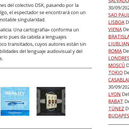
SALVADO
nes del colectivo DSK, pasando por la
30/09/20
algo, el espectador se encontrará con un
SAO PAU
notable singularidad.
LISBOA
D
VIENA
De
Galicia. Una cartografía» conforma un
BRATISL
rio pues da cabida a lenguajes
LIUBLIA
oco transitados, cuyos autores están sin
ROMA
De
ilidades del lenguaje audiovisual y del
LONDRE
s.
MOSCÚ
D
TOKIO
De
CASABLA
30/09/20
LYON
Del
RABAT
De
TÚNEZ
D
BUDAPE