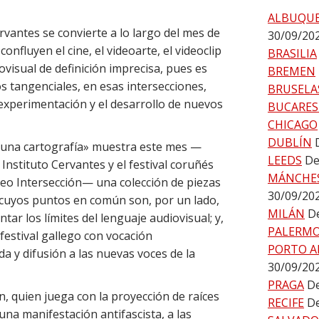
ALBUQU
ervantes se convierte a lo largo del mes de
30/09/20
nfluyen el cine, el videoarte, el videoclip
BRASILIA
visual de definición imprecisa, pues es
BREMEN
s tangenciales, en esas intersecciones,
BRUSELA
experimentación y el desarrollo de nuevos
BUCARES
CHICAGO
DUBLÍN
a: una cartografía» muestra este mes —
LEEDS
De
 Instituto Cervantes y el festival coruñés
MÁNCHE
eo Intersección— una colección de piezas
30/09/20
uyos puntos en común son, por un lado,
MILÁN
De
tar los límites del lenguaje audiovisual; y,
PALERM
festival gallego con vocación
PORTO A
da y difusión a las nuevas voces de la
30/09/20
PRAGA
De
, quien juega con la proyección de raíces
RECIFE
De
una manifestación antifascista, a las