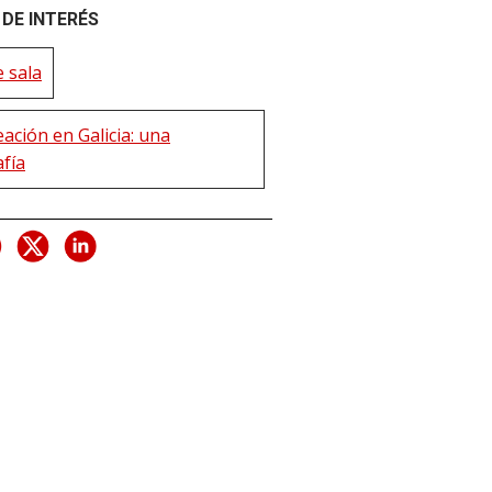
DE INTERÉS
 sala
ación en Galicia: una
afía