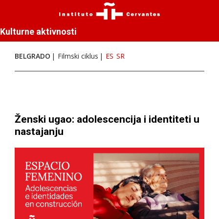
Kulturne aktivnosti
BELGRADO
Filmski ciklus
ES
SR
Ženski ugao: adolescencija i identiteti u
nastajanju