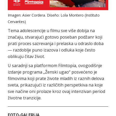
Imagen: Asier Cordera. Diseño: Lola Montero (Instituto
Cervantes)
Tema adolescencije u filmu sve više dobija na
značaju, stvarajući gotovo poseban podžanr koji
prati proces sazrevanja i prelaska u odraslo doba
— razdoblje puno izazova i odluka koje često
oblikuju čitav život.
U saradnji sa platformom Filmtopia, ovogodišnje
izdanje programa „Ženski ugao“ posvećeno je
filmovima koji prate živote mladih iz raznih delova
sveta, prikazujući iz različitih perspetkiva na koje
sve načine oni prolaze kroz ovaj intenzivan period
životne tranzicije.
FOTO-GALERIJA