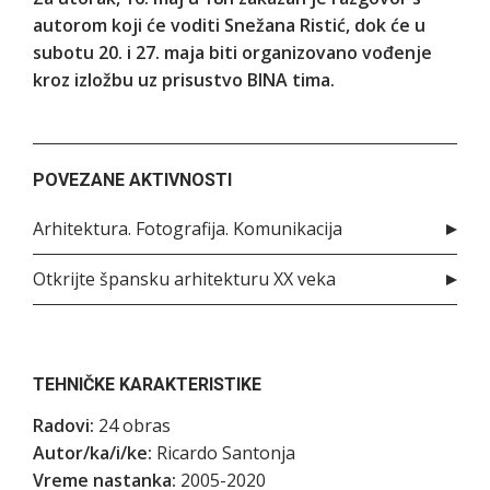
autorom koji će voditi Snežana Ristić, dok će u
subotu 20. i 27. maja biti organizovano vođenje
kroz izložbu uz prisustvo BINA tima.
POVEZANE AKTIVNOSTI
Arhitektura. Fotografija. Komunikacija
Otkrijte špansku arhitekturu XX veka
TEHNIČKE KARAKTERISTIKE
Radovi:
24 obras
Autor/ka/i/ke:
Ricardo Santonja
Vreme nastanka:
2005-2020