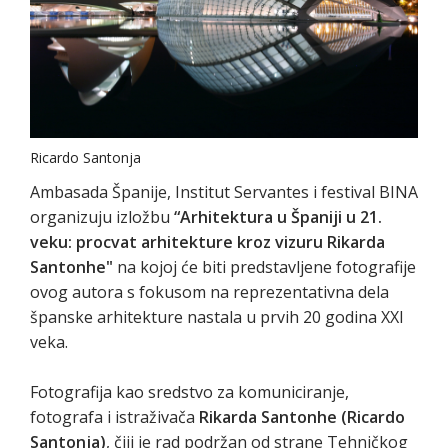
Ricardo Santonja
Ambasada Španije, Institut Servantes i festival BINA
organizuju izložbu
“Arhitektura u Španiji u 21.
veku: procvat arhitekture kroz vizuru Rikarda
Santonhe"
na kojoj će biti predstavljene fotografije
ovog autora s fokusom na reprezentativna dela
španske arhitekture nastala u prvih 20 godina XXI
veka.
Fotografija kao sredstvo za komuniciranje,
fotografa i istraživača
Rikarda Santonhe (Ricardo
Santonja)
, čiji je rad podržan od strane Tehničkog