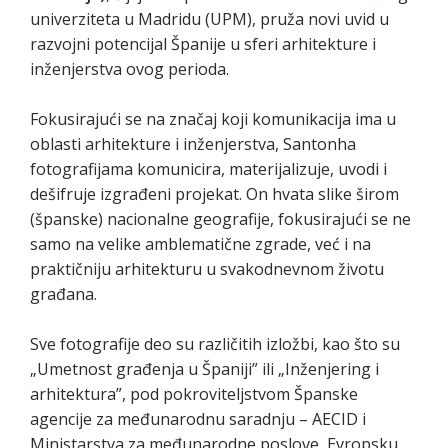
univerziteta u Madridu (UPM), pruža novi uvid u
razvojni potencijal Španije u sferi arhitekture i
inženjerstva ovog perioda.
Fokusirajući se na značaj koji komunikacija ima u
oblasti arhitekture i inženjerstva, Santonha
fotografijama komunicira, materijalizuje, uvodi i
dešifruje izgrađeni projekat. On hvata slike širom
(španske) nacionalne geografije, fokusirajući se ne
samo na velike amblematične zgrade, već i na
praktičniju arhitekturu u svakodnevnom životu
građana.
Sve fotografije deo su različitih izložbi, kao što su
„Umetnost građenja u Španiji” ili „Inženjering i
arhitektura”, pod pokroviteljstvom Španske
agencije za međunarodnu saradnju – AECID i
Ministarstva za međunarodne poslove, Evropsku