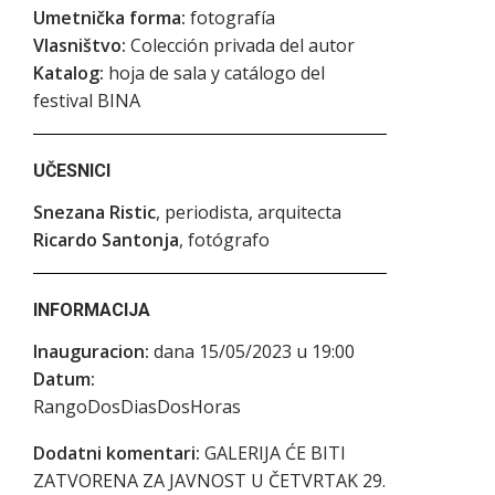
Umetnička forma:
fotografía
Vlasništvo:
Colección privada del autor
Katalog:
hoja de sala y catálogo del
festival BINA
UČESNICI
Snezana Ristic
, periodista, arquitecta
Ricardo Santonja
, fotógrafo
INFORMACIJA
Inauguracion:
dana 15/05/2023 u 19:00
Datum:
RangoDosDiasDosHoras
Dodatni komentari:
GALERIJA ĆE BITI
ZATVORENA ZA JAVNOST U ČETVRTAK 29.