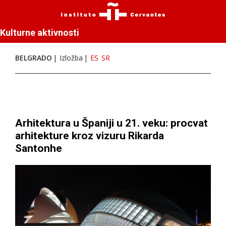
Kulturne aktivnosti
BELGRADO
Izložba
ES
SR
Arhitektura u Španiji u 21. veku: procvat
arhitekture kroz vizuru Rikarda
Santonhe