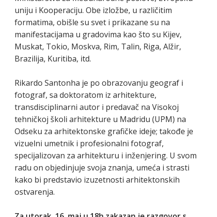
uniju i Kooperaciju. Obe izložbe, u različitim
formatima, obišle su svet i prikazane su na
manifestacijama u gradovima kao što su Kijev,
Muskat, Tokio, Moskva, Rim, Talin, Riga, Alžir,
Brazilija, Kuritiba, itd.
Rikardo Santonha je po obrazovanju geograf i
fotograf, sa doktoratom iz arhitekture,
transdisciplinarni autor i predavač na Visokoj
tehničkoj školi arhitekture u Madridu (UPM) na
Odseku za arhitektonske grafičke ideje; takođe je
vizuelni umetnik i profesionalni fotograf,
specijalizovan za arhitekturu i inženjering. U svom
radu on objedinjuje svoja znanja, umeća i strasti
kako bi predstavio izuzetnosti arhitektonskih
ostvarenja.
Za utorak, 16. maj u 18h zakazan je razgovor s