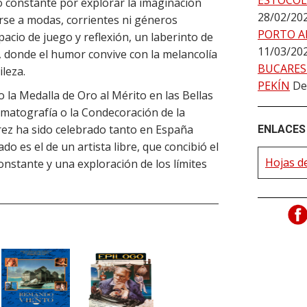
ESTOCO
constante por explorar la imaginación
28/02/20
rse a modas, corrientes ni géneros
PORTO A
pacio de juego y reflexión, un laberinto de
11/03/20
es, donde el humor convive con la melancolía
BUCARES
ileza.
PEKÍN
De
 la Medalla de Oro al Mérito en las Bellas
ematografía o la Condecoración de la
rez ha sido celebrado tanto en España
ENLACES 
o es el de un artista libre, que concibió el
Hojas de
onstante y una exploración de los límites