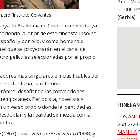
Knez Miha
11 000
Be
tero (Instituto Cervantes)
(
Serbia
)
 Goya, la Academia de Cine concede el Goya
ciendo la labor de este cineasta insólito
 español y por ello, y como homenaje,
 el que se proyectarán en el canal de
tro películas seleccionadas por el propio
dores más singulares e inclasificables del
re la fantasía, la reflexión
rónico, desafiando las convenciones
ontemporáneo. Periodista, novelista y
ITINERAN
n universo propio donde la identidad es
esdoblan y la realidad se mezcla con la
LOS ÁNG
oética.
26/02/20
MANILA
o
(1967) hasta
Remando al viento
(1988) y