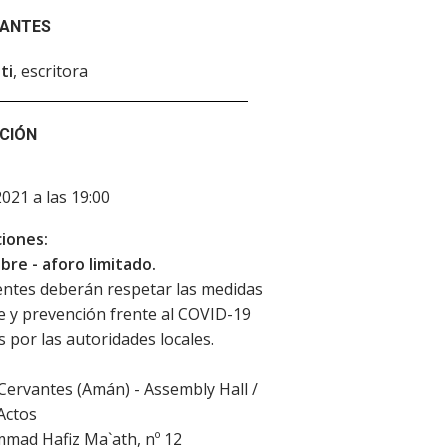
PANTES
ti
, escritora
CIÓN
2021 a las 19:00
iones:
ibre - aforo limitado.
entes deberán respetar las medidas
e y prevención frente al COVID-19
 por las autoridades locales.
 Cervantes (Amán) - Assembly Hall /
Actos
mad Hafiz Ma`ath, nº 12