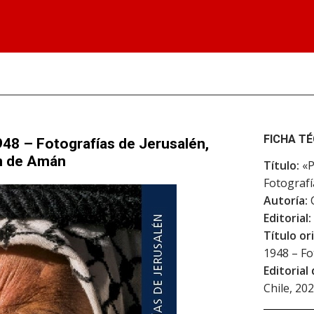
FICHA T
948 – Fotografías de Jerusalén,
en de Amán
Título:
«P
Fotografí
Autoría:
C
Editorial:
Título ori
1948 – Fo
Editorial 
Chile, 20