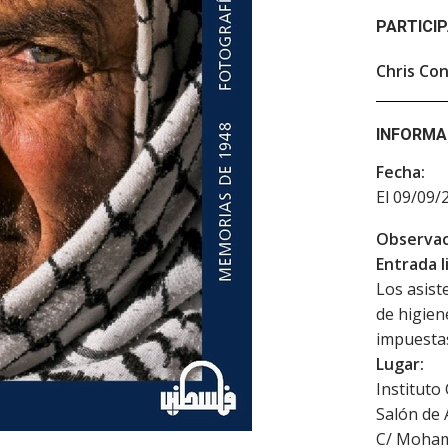
PARTICI
Chris Con
INFORMA
Fecha:
El 09/09/
Observac
Entrada l
Los asist
de higien
impuestas
Lugar:
Instituto
Salón de 
C/ Moham